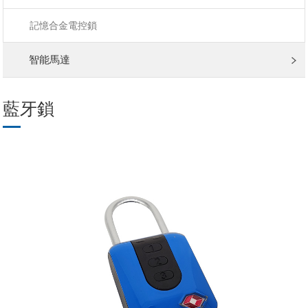
記憶合金電控鎖
智能馬達
藍牙鎖