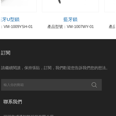
牙U型鎖
藍牙鎖
M-1009YSH-01
產品型號：VM-1007WY-01
產品型
訂閱
請繼續閱讀，保持張貼，訂閱，我們歡迎您告訴我們您的想法。
聯系我們