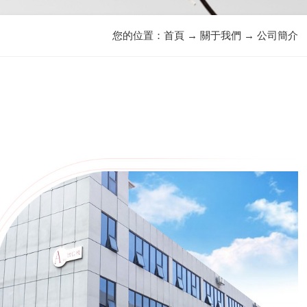
您的位置：
首頁
→
關于我們
→
公司簡介