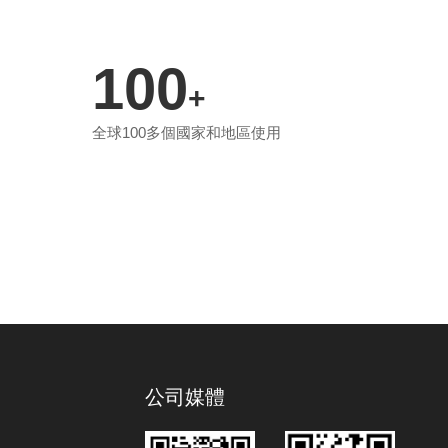
100
+
全球100多個國家和地區使用
公司媒體