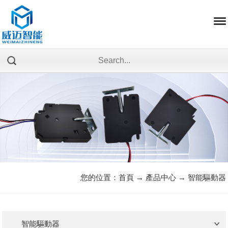
您的位置：
首頁
→
產品中心
→
智能驅動器
智能驅動器