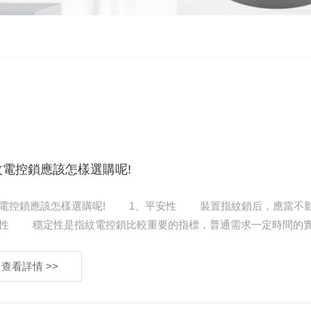
紋電控鎖應該怎樣選購呢!
選購呢! 1、平安性 裝置指紋鎖后，應當不影響運用場景原有的功用，鎖會不存在明顯的平安隱患。 2、
漸穩定下來，定型。消費者在選購時應該選擇主
費指紋電控……
查看詳情 >>