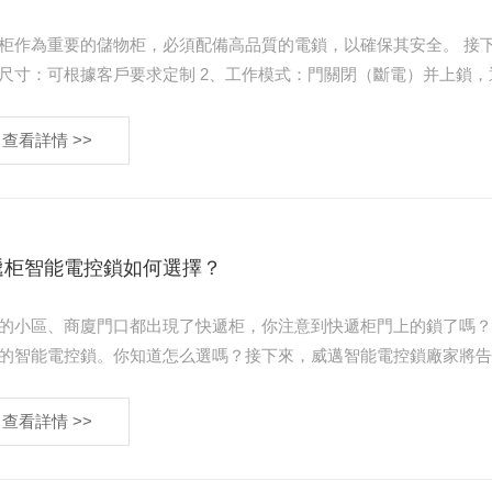
柜作為重要的儲物柜，必須配備高品質的電鎖，以確保其安全。 接下來我們來看看智
戶要求定制 2、工作模式：門關閉（斷電）并上鎖，通電（12v）瞬間觸發開鎖模式。 3、緊急開鎖：鎖體具有全方
…
查看詳情 >>
遞柜智能電控鎖如何選擇？
的小區、商廈門口都出現了快遞柜，你注意到快遞柜門上的鎖了嗎
的智能電控鎖。你知道怎么選嗎？接下來，威邁智能電控鎖廠家將告訴您如何選擇快
控鎖時，應先區分90°(單向打開)和180……
查看詳情 >>