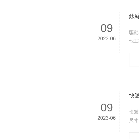
鈦
09
驅動
2023-06
他工業設
序硬
快
09
快遞柜電控鎖詳解 采用關門（斷
2023-06
尺寸：66mm*56
作…