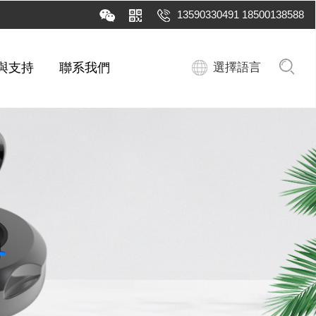
13590330491 18500138588
與支持
聯系我們
選擇語言