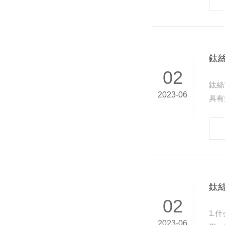
鈦
02
鈦絲
2023-06
具有
店格
鈦
02
1.什么是肌肉鈦絲？ 肌肉鈦
2023-06