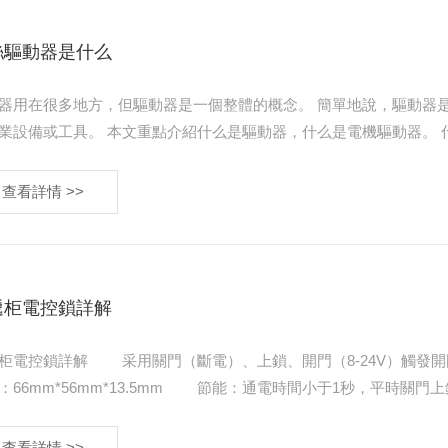
絲驅動器是什么
器用在很多地方，但驅動器是一個整體的概念。 簡單地說，驅動器
備或工具。 本文重點介紹什么是驅動器，什么是電機驅動器。 什么是驅動 廣義的驅動程序（driver）是指驅動某類設備的驅動程
件。 在計算機領域，驅動器是……
查看詳情 >>
遞柜電控鎖詳解
電）、上鎖、開門（8-24V）觸發開門的工作方式。四線單路開關。適合各種信號的附加使用。
mm*13.5mm 節能：通電時間小于1秒，平時關門上鎖不耗電。 節省材料：設計在節省原材料的同時，也為制
…
查看詳情 >>