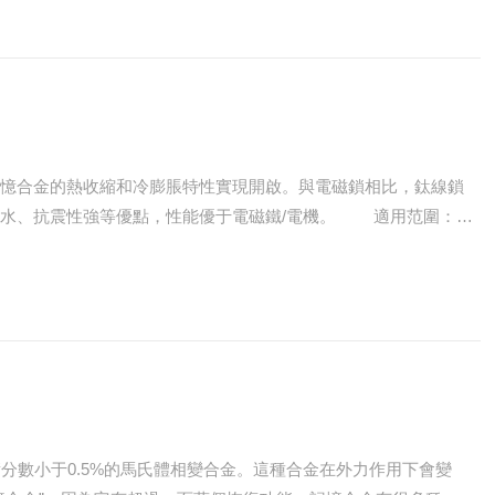
記憶合金的熱收縮和冷膨脹特性實現開啟。與電磁鎖相比，鈦線鎖
性強等優點，性能優于電磁鐵/電機。 適用范圍：酒
……