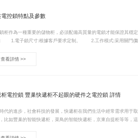
述電控鎖特點及參數
鎖柜作為一種重要的儲物柜，必須配備高質量的電鎖才能保證其穩定性。
查看詳情 >>
遞柜電控鎖 豐巢快遞柜不起眼的硬件之電控鎖 詳情
時代的進步，社會科技的發展，快遞柜在我們生活中經常需求用于
，比如豐巢的智能快遞柜，菜鳥的智能快遞柜，京東自提柜等等，
物料都是類似度極高的。比方電控鎖？下面就隨小編一起來了解一
查看詳情 >>