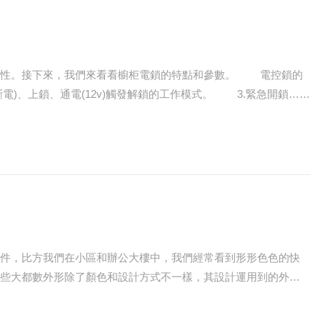
接下來，我們來看看櫥柜電鎖的特點和參數。 電控鎖的
特點: 1.電子鎖尺寸:根據客戶要求定制。 2.工作模式:采用關門(斷電)、上鎖、通電(12v)觸發解鎖的工作模式。 3.緊急開鎖……
取件，比方我們在小區和辦公大樓中，我們經常看到形形色色的快
這些大都數外形除了顏色和設計方式不一樣，其設計運用到的外部
下吧。