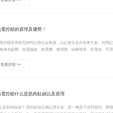
絲電控鎖的原理及優勢！
電控鎖采用新型材料記憶合金制成，以記憶合金作為牽引索，利用
無漆包線圈、無電磁鐵、無電機、無彈簧、結構簡單、耗電低、可浸水、抗震
子自動售貨機、自動售貨機、物流柜、儲物柜、信箱、儲物柜、文
查看詳情 >>
絲電控鎖什么是肌肉鈦絲以及原理
絲又稱記憶合金，是一種原子排列規則、體積分數小于0.5%的馬氏體相變合金。這種合金在外力作用下會變