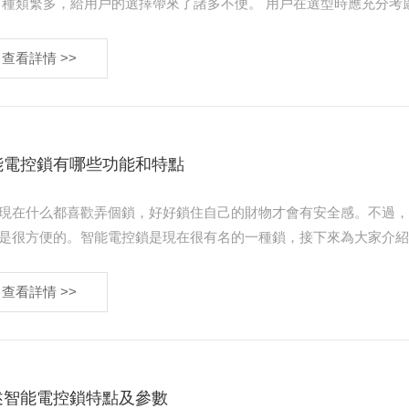
 種類繁多，給用戶的選擇帶來了諸多不便。 用戶在選型時應充分考
護效果，達到提高設備運行可靠性、減少意外停機、減少事……
查看詳情 >>
能電控鎖有哪些功能和特點
現在什么都喜歡弄個鎖，好好鎖住自己的財物才會有安全感。不過
是很方便的。智能電控鎖是現在很有名的一種鎖，接下來為大家介
查看詳情 >>
述智能電控鎖特點及參數