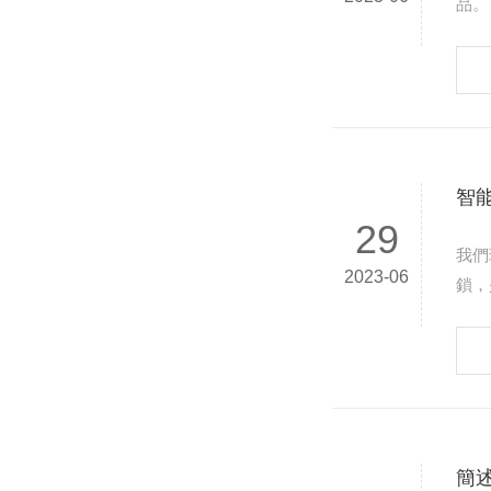
品。
的保
智
29
我們
2023-06
鎖，
簡