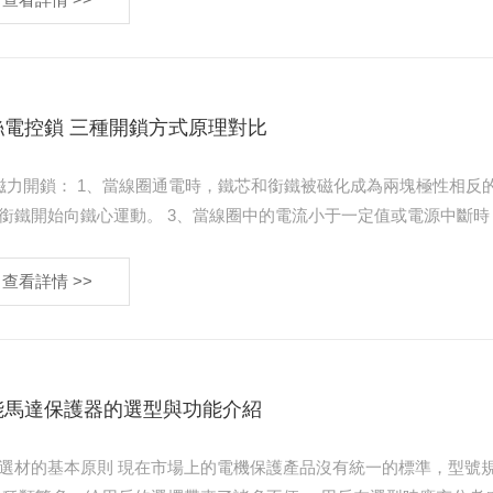
絲電控鎖 三種開鎖方式原理對比
和銜鐵被磁化成為兩塊極性相反的磁鐵，它們之間產生電磁引力。 2、當吸力大于彈簧的反作用力
動。 3、當線圈中的電流小于一定值或電源中斷時，電磁吸引力小于彈簧的反作用力，銜鐵在彈簧的作用下回到原來
放位置。 反作用力……
查看詳情 >>
能馬達保護器的選型與功能介紹
場上的電機保護產品沒有統一的標準，型號規格繁多。 為了滿足用戶的不同需求，廠家衍生出很多系列的產