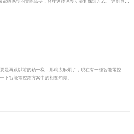
慮電機保護的實際需要，合理選擇保護功能和保護方式。 達到良好
，要是再跟以前的鎖一樣，那就太麻煩了，現在有一種智能電控
紹一下智能電控鎖方案中的相關知識。