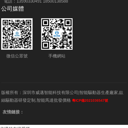
電話：13590330491 18500138588
公司媒體
微信公眾號
手機網站
版權所有：深圳市威邁智能科技有限公司|智能驅動器生產廠家,鈦
絲驅動器研發定制,智能馬達批發價格
粵ICP備2021036547號
友情鏈接：