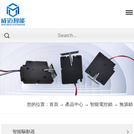
您的位置：
首頁
→
產品中心
→
智能電控鎖
→
無源鎖
智能驅動器