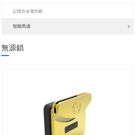
記憶合金電控鎖
智能馬達
無源鎖