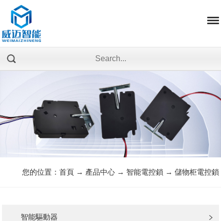
您的位置：
首頁
→
產品中心
→
智能電控鎖
→
儲物柜電控鎖
智能驅動器