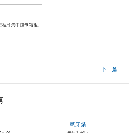
鞋柜等集中控制箱柜。
。
下一篇
薦
藍牙鎖
H-01
產品型號：