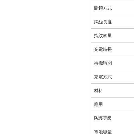
開鎖方式
鋼絲長度
指紋容量
充電時長
待機時間
充電方式
材料
應用
防護等級
電池容量