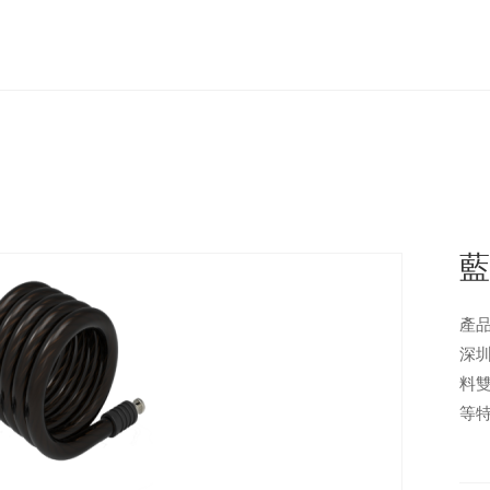
產品
深
料
等