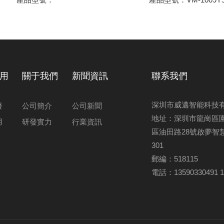
用
關于我們
新聞資訊
聯系我們
深圳市威邁智能科技
發
公司簡介
公司新聞
地址：深圳市龍崗區
用
研發實力
行業資訊
區油田路28號啟夢智慧
301
郵編：518115
電話：13590330491 1