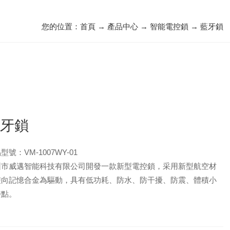
您的位置：
首頁
→
產品中心
→
智能電控鎖
→
藍牙鎖
藍牙鎖
型號：VM-1007WY-01
圳市威邁智能科技有限公司開發一款新型電控鎖，采用新型航空材
雙向記憶合金為驅動，具有低功耗、防水、防干擾、防震、體積小
特點。