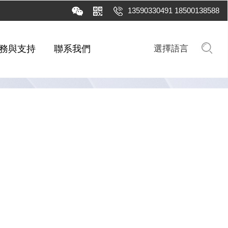
13590330491 18500138588
務與支持
聯系我們
選擇語言