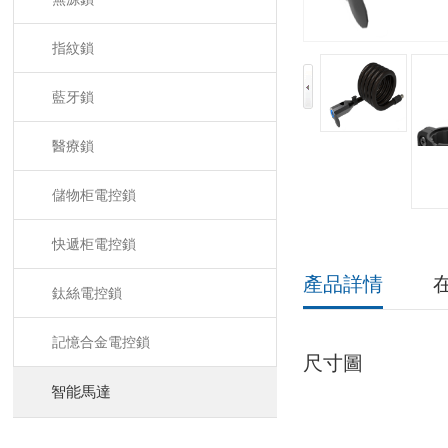
指紋鎖
藍牙鎖
醫療鎖
儲物柜電控鎖
快遞柜電控鎖
產品詳情
鈦絲電控鎖
記憶合金電控鎖
尺寸圖
智能馬達