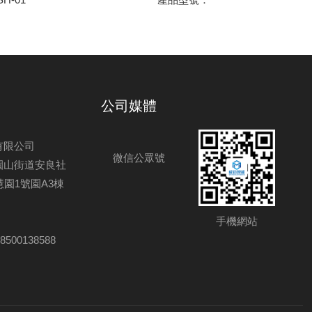
公司媒體
有限公司
微信公眾號
園山街道安良社
園1號園A3棟
手機網站
8500138588