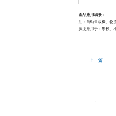
產品應用場景：
注：自動售販機、物
廣泛應用于：學校、
上一篇
藍牙U型鎖
產品型號：VM-1009YSH-01