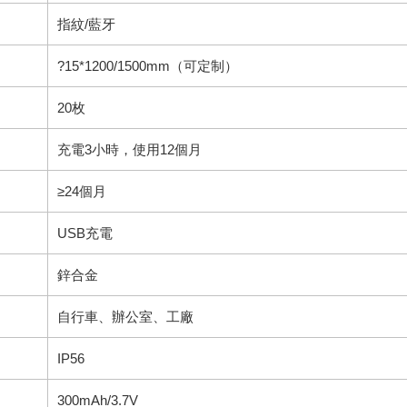
指紋/藍牙
?15*1200/1500mm（可定制）
20枚
充電3小時，使用12個月
≥24個月
USB充電
鋅合金
自行車、辦公室、工廠
IP56
300mAh/3.7V