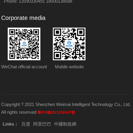
Phone: 13590330491 18500138588
Corporate media
WeChat official account
Mobile website
Copyright ? 2021 Shenzhen Weimai Intelligent Technology Co., Ltd.
All rights reserved
粵ICP備2021036547號
Links：
百度
阿里巴巴
中國制造網