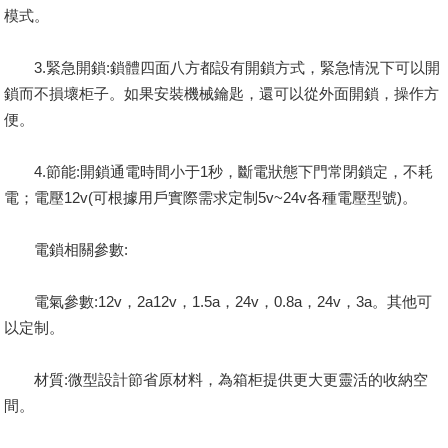
模式。
3.緊急開鎖:鎖體四面八方都設有開鎖方式，緊急情況下可以開
鎖而不損壞柜子。如果安裝機械鑰匙，還可以從外面開鎖，操作方
便。
4.節能:開鎖通電時間小于1秒，斷電狀態下門常閉鎖定，不耗
電；電壓12v(可根據用戶實際需求定制5v~24v各種電壓型號)。
電鎖相關參數:
電氣參數:12v，2a12v，1.5a，24v，0.8a，24v，3a。其他可
以定制。
材質:微型設計節省原材料，為箱柜提供更大更靈活的收納空
間。