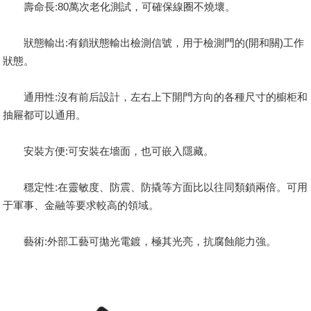
壽命長:80萬次老化測試，可確保線圈不燒壞。
狀態輸出:有鎖狀態輸出檢測信號，用于檢測門的(開和關)工作
狀態。
通用性:沒有前后設計，左右上下開門方向的各種尺寸的櫥柜和
抽屜都可以通用。
安裝方便:可安裝在墻面，也可嵌入隱藏。
穩定性:在靈敏度、防震、防撬等方面比以往同類鎖兩倍。可用
于軍事、金融等要求較高的領域。
藝術:外部工藝可拋光電鍍，極其光亮，抗腐蝕能力強。